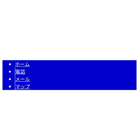
TEL／FAX：086-201-2269
型枠工事は岡山県岡山市の建設業者『橋爪建設』へ｜型枠大
Copyright © 橋爪建設. All rights reserved.
ホーム
電話
メール
マップ