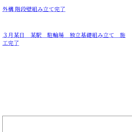
外構 階段壁組み立て完了
３月某日 某駅 駐輪場 独立基礎組み立て 施
工完了
お問い合わせ
お電話でのお問い合わせ
090-2295-8392
橋爪建設
受付／8：00～17：00