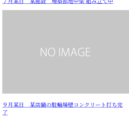
７月某日 某施設 増築部地中梁 組み立て中
９月某日 某店舗の駐輪場壁コンクリート打ち完
了