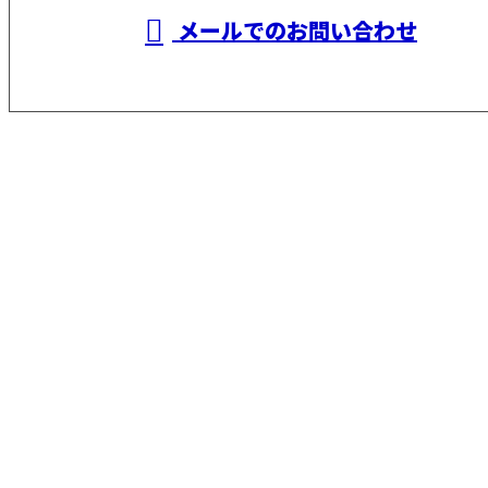
メールでのお問い合わせ
ホーム
業務案内
施工実績
採用情報
会社概要
BLOG
サイトマップ
お問い合わせ
橋爪建設
〒702-8002
岡山県岡山市中区桑野206-50
Googleマップで確認する