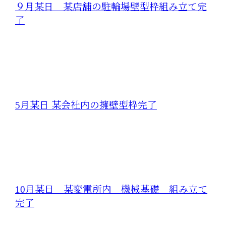
９月某日 某店舗の駐輪場壁型枠組み立て完
了
5月某日 某会社内の擁壁型枠完了
10月某日 某変電所内 機械基礎 組み立て
完了